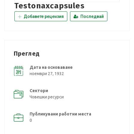
Testonaxcapsules
Добавете рецензия
Последвай
Преглед
Дата на основаване
ноември 27, 1932
Сектори
Човешки ресурси
Публикувани работни места
0