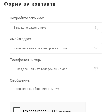
Форма за контакти
Потребителско име:
Имейл адрес:
Телефонен номер:
Съобщение:
Презареди