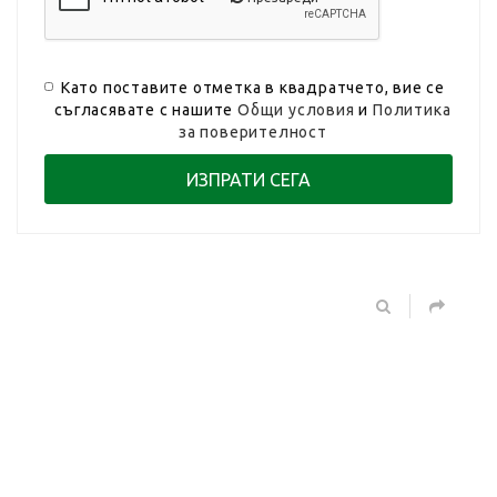
Като поставите отметка в квадратчето, вие се
съгласявате с нашите
Общи условия
и
Политика
за поверителност