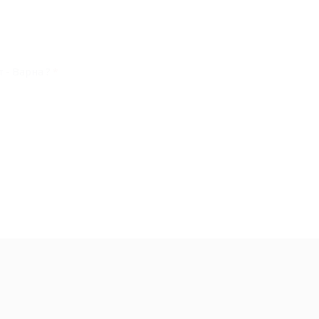
е сте възпитаник на Техническия университет - Варна ?
*