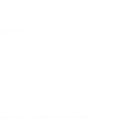
на работа ?
*
:
*
те отговаря ли на образователната Ви степен ?
*