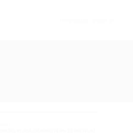
Регистрация
Впиши се
0
0
2
-01
тносно професионалната им реализация