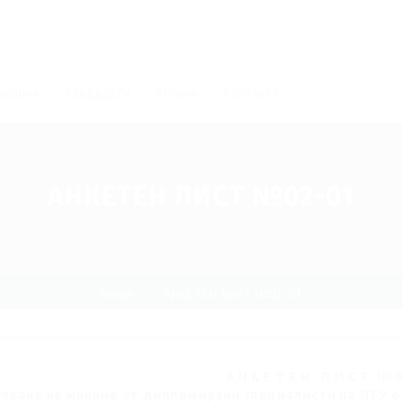
мпании
Кандидати
Алумни
Контакти
АНКЕТЕН ЛИСТ №02-01
Home
АНКЕТЕН ЛИСТ №02-01
А Н К Е Т Е Н
Л И С Т № 
чване на мнение от дипломирани специалисти на ЛТУ
о