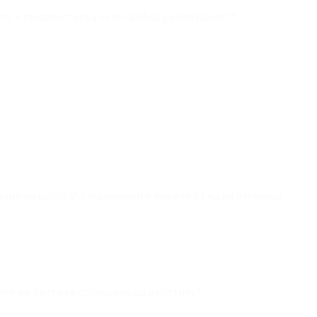
ието е предпоставка за по-добра реализация?
*
ране на работа? ? (възможен е повече от един отговор)
оято не бихте се съгласили да работите?