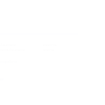
бакалавър
магистър
проф.бакалавър
доктор
сторабота
il