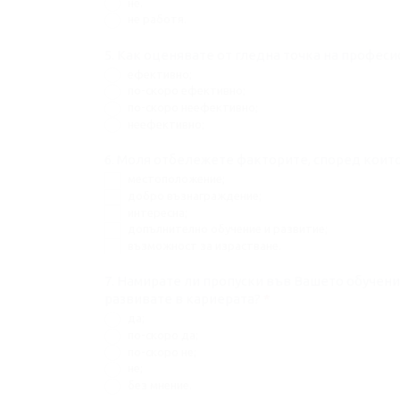
не.
не работя.
5. Как оценявате от гледна точка на профес
ефективно;
по-скоро ефективно;
по-скоро неефективно;
неефективно;
6. Моля отбележете факторите, според които
местоположение;
добро възнаграждение;
интересна;
допълнително обучение и развитие;
възможност за израстване.
7. Намирате ли пропуски във Вашето обучени
развивате в кариерата?
*
да;
по-скоро да;
по-скоро не;
не;
без мнение.