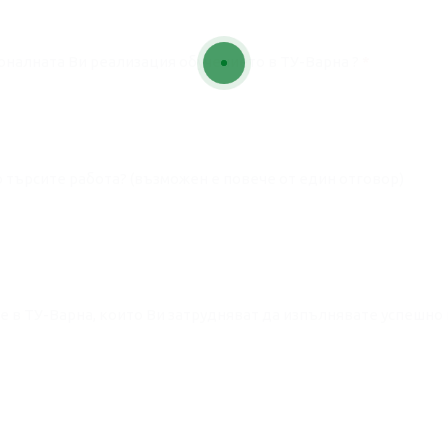
ионалната Ви реализация обучението в ТУ-Варна ?
*
 търсите работа? (възможен е повече от един отговор)
е в ТУ-Варна, които Ви затрудняват да изпълнявате успешно