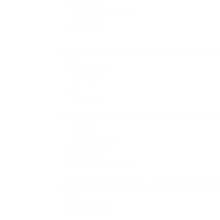
класическа;
с неясни перспективи;
остаряла;
без мнение.
2. Чувства(х)те ли се подготвен за започване 
да;
по-скоро да;
по-скоро не;
не.
без мнение.
3. Време за намиране на първо работно място
веднага;
няколко месеца;
една година;
две години;
повече от две години.
4. Работата и длъжността, която заема
да;
по-скоро да;
по-скоро не;