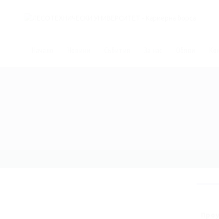
Начало
Новини
Събития
За нас
Обяви
Ко
Проу