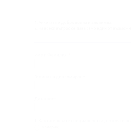
Анкетата е
доброволна
и
анонимна
.
На всеки въпрос се дава само един от възможн
АНКЕТЕН
Име и Фамилия:
*
ЛИСТ
№02-
01
Година на дипломиране
Длъжност
1. Как оценявате специалността , по която 
модерна;