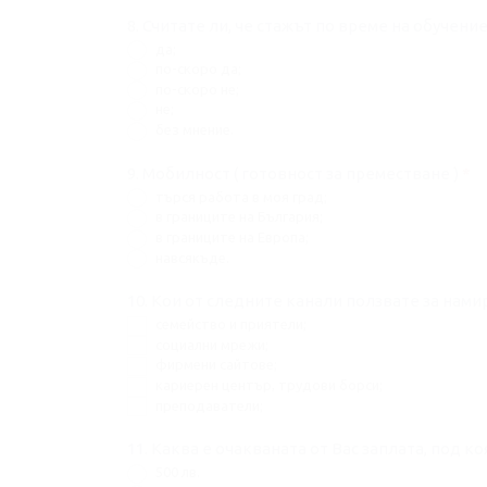
8. Считате ли, че стажът по време на обучен
да;
по-скоро да;
по-скоро не;
не;
без мнение.
9. Мобилност ( готовност за преместване )
*
търся работа в моя град;
в границите на България;
в границите на Европа;
навсякъде.
10. Кои от следните канали ползвате за нами
семейство и приятели;
социални мрежи;
фирмени сайтове;
кариерен център, трудови борси;
преподаватели;
11. Каква е очакваната от Вас заплата, под к
500 лв.