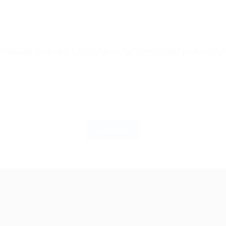
12. Намирате ли, че на Вас се гледа с авторитет заради това, ч
Изпрати