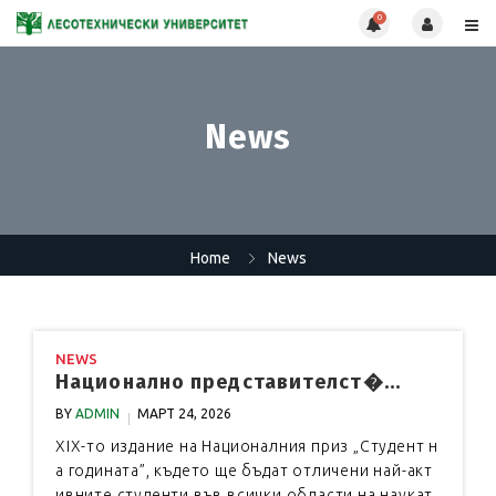
0
News
Home
News
NEWS
Национално представителст�...
BY
ADMIN
МАРТ 24, 2026
XIX-то издание на Националния приз „Студент н
а годината”, където ще бъдат отличени най-акт
ивните студенти във всички области на наукат