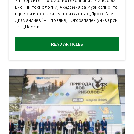
Университет по библиотекознание и информа
ционни технологии, Академия за музикално, та
нцово и изобразително изкуство „Проф. Асен
Диамандиев“ – Пловдив, Югозападен универси
тет „Неофит…
READ ARTICLES