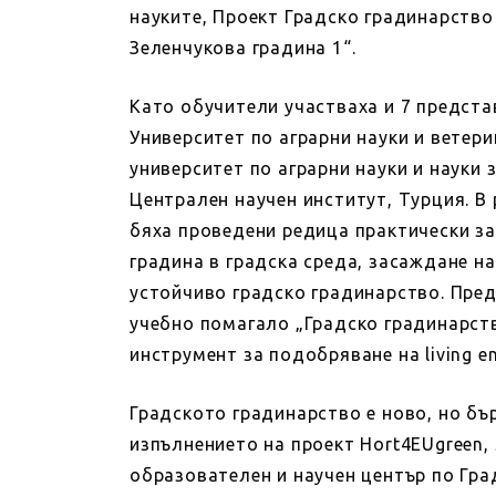
науките, Проект Градско градинарство
Зеленчукова градина 1“.
Като обучители участваха и 7 предста
Университет по аграрни науки и ветер
университет по аграрни науки и науки
Централен научен институт, Турция. В
бяха проведени редица практически з
градина в градска среда, засаждане н
устойчиво градско градинарство. Пред
учебно помагало „Градско градинарст
инструмент за подобряване на living e
Градското градинарство е ново, но бъ
изпълнението на проект Hort4EUgreen,
образователен и научен център по Гра