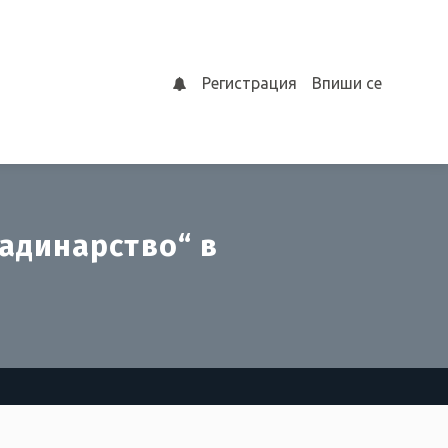
Регистрация
Впиши се
0
адинарство“ в
т