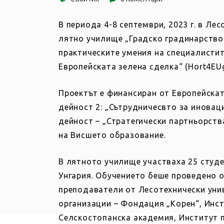
В периода 4-8 септември, 2023 г. в Л
лятно училище „Градско градинарство
практическите умения на специалистит
Европейската зелена сделка“ (Hort4EUg
Проектът е финансиран от Европейска
дейност 2: „Сътрудничесвто за иновац
дейност – „Стратегически партньорств
на Висшето образование.
В лятното училище участваха 25 студе
Унгария. Обучението беше проведено от
преподаватели от Лесотехнически унив
организации – Фондация „Корен“, Инст
Селскостопанска академия, Институт 