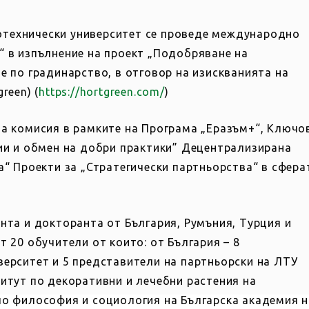
есотехнически университет се проведе международно
“ в изпълнение на проект „Подобряване на
е по градинарство, в отговор на изискванията на
reen) (
https://hortgreen.com/
)
та комисия в рамките на Програма „Еразъм+“, Ключо
ии и обмен на добри практики” Децентрализирана
а“ Проекти за „Стратегически партньорства“ в сфера
нта и докторанта от България, Румъния, Турция и
 20 обучители от които: от България – 8
ерситет и 5 представители на партньорски на ЛТУ
итут по декоративни и лечебни растения на
по философия и социология на Българска академия н