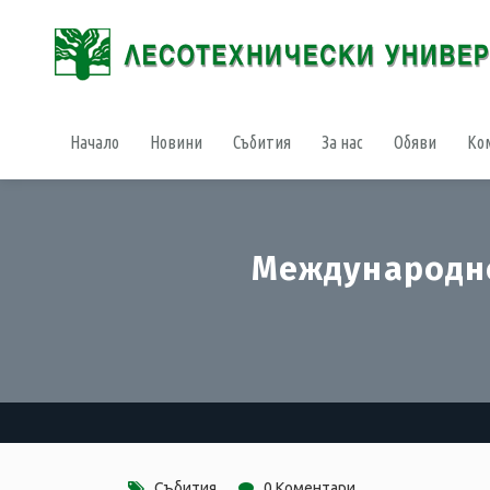
Начало
Новини
Събития
За нас
Обяви
Ко
Международно
Събития
0 Коментари