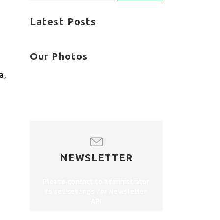
Latest Posts
Our Photos
а,
NEWSLETTER
Please contact to administrator
to set settings for Newsletter
API