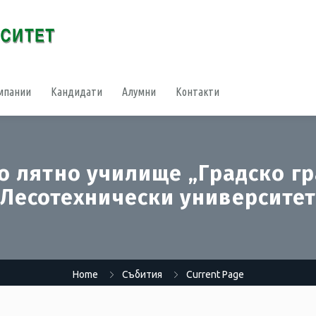
мпании
Кандидати
Алумни
Контакти
 лятно училище „Градско гр
Лесотехнически университе
Home
Събития
Current Page