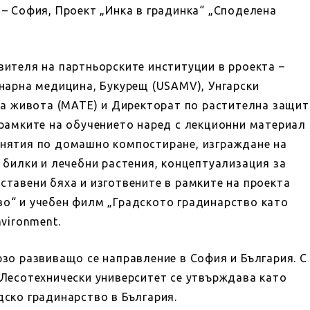
 – София, Проект „Инка в градинка“ „Споделена
вителя на партньорските институции в pроекта –
инарна медицина, Букурещ (USAMV), Унгарски
 за живота (MATE) и Директорат по растителна защит
 рамките на обучението наред с лекционни материал
анятия по домашно компостиране, изграждане на
а билки и лечебни растения, концептуализация за
ставени бяха и изготвените в рамките на проекта
во“ и учебен филм „Градското градинарство като
nvironment.
рзо развиващо се направление в София и България. С
 Лесотехнически университет се утвърждава като
дско градинарство в България.