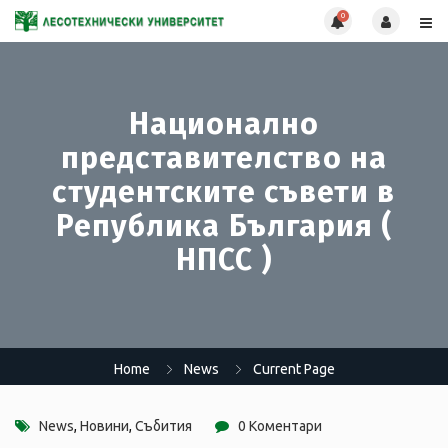
0
Национално
представителство на
студентските съвети в
Република България (
НПСС )
Home
News
Current Page
News
,
Новини
,
Събития
0 Коментари