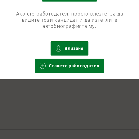
Ако сте работодател, просто влезте, за да
видите този кандидат и да изтеглите
автобиографията му.
Влизане
Станете работодател