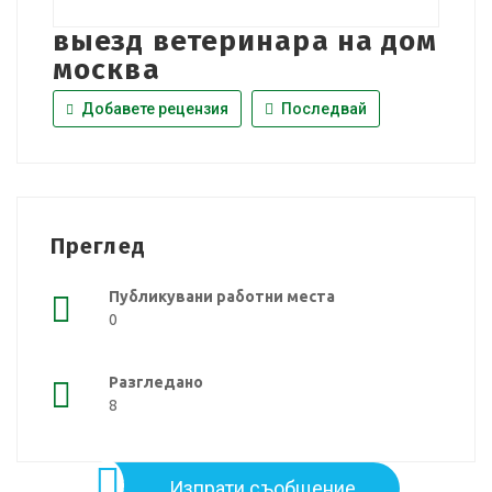
выезд ветеринара на дом
москва
Добавете рецензия
Последвай
Преглед
Публикувани работни места
0
Разгледано
8
Изпрати съобщение