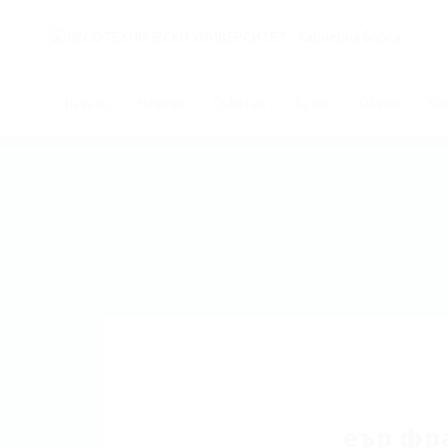
Начало
Новини
Събития
За нас
Обяви
Ко
еър фр