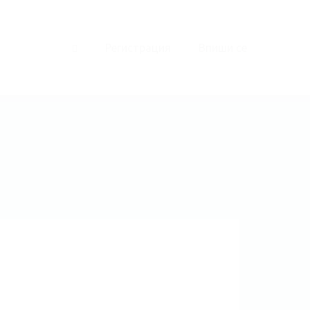
Регистрация
Впиши се
0