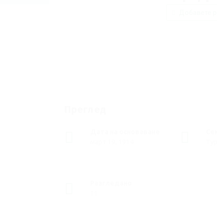
Добавете р
Преглед
Дата на основаване
Се
март 19, 1914
Тур
Разгледано
11