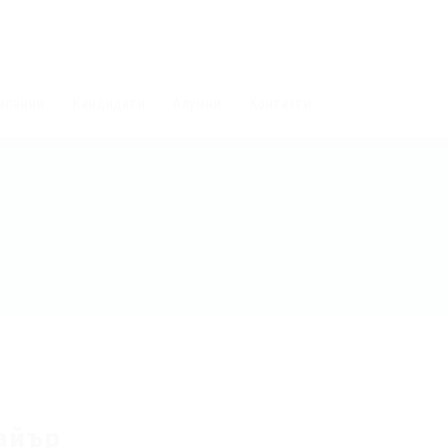
мпании
Кандидати
Алумни
Контакти
айър