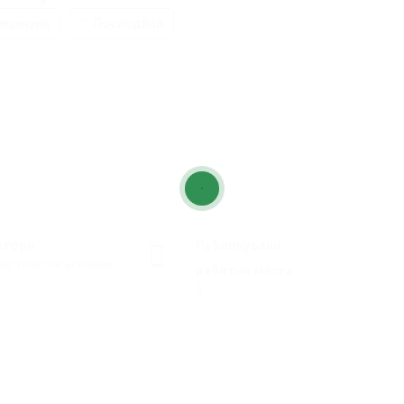
ецензия
Последвай
ктори
Публикувани
истически агенции
работни места
0