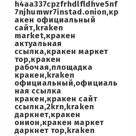
h4aa337cpzfrhdlfldhve5nf
7njhumwr7instad.onion,кр
акен официальный
сайт,kraken
market,кракен
актуальная
ссылка,кракен маркет
тор,кракен
рабочая,площадка
кракен,kraken
официальный,официаль
ная ссылка
кракен,кракен сайт
ссылка,2krn,kraken
даркнет,кракен
онион,кракен маркет
даркнет тор,kraken