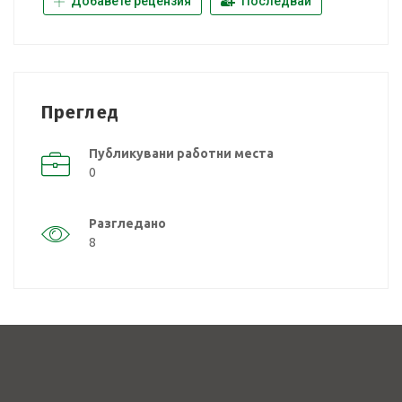
Добавете рецензия
Последвай
Преглед
Публикувани работни места
0
Разгледано
8