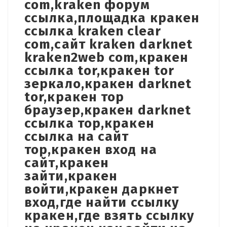
com,kraken форум
ссылка,площадка кракен
ссылка kraken clear
com,сайт kraken darknet
kraken2web com,кракен
ссылка tor,кракен tor
зеркало,кракен darknet
tor,кракен тор
браузер,кракен darknet
ссылка тор,кракен
ссылка на сайт
тор,кракен вход на
сайт,кракен
зайти,кракен
войти,кракен даркнет
вход,где найти ссылку
кракен,где взять ссылку