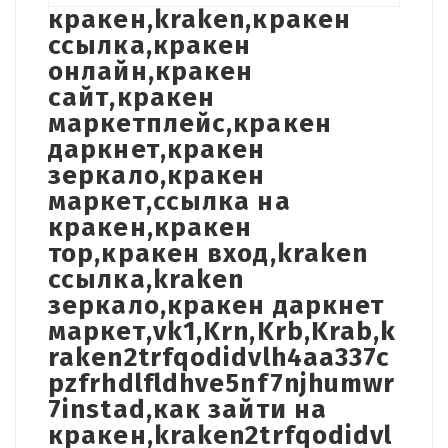
кракен,kraken,кракен
ссылка,кракен
онлайн,кракен
сайт,кракен
маркетплейс,кракен
даркнет,кракен
зеркало,кракен
маркет,ссылка на
кракен,кракен
тор,кракен вход,kraken
ссылка,kraken
зеркало,кракен даркнет
маркет,vk1,Krn,Krb,Krab,k
raken2trfqodidvlh4aa337c
pzfrhdlfldhve5nf7njhumwr
7instad,как зайти на
кракен,kraken2trfqodidvl