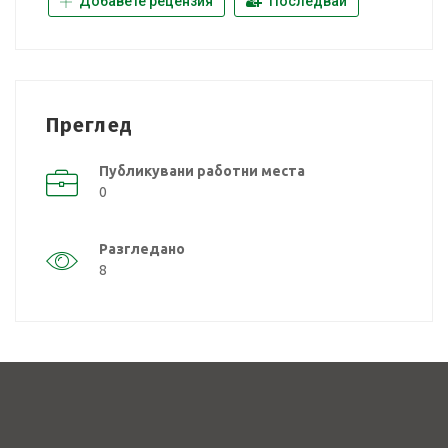
Добавете рецензия
Последвай
Преглед
Публикувани работни места
0
Разгледано
8