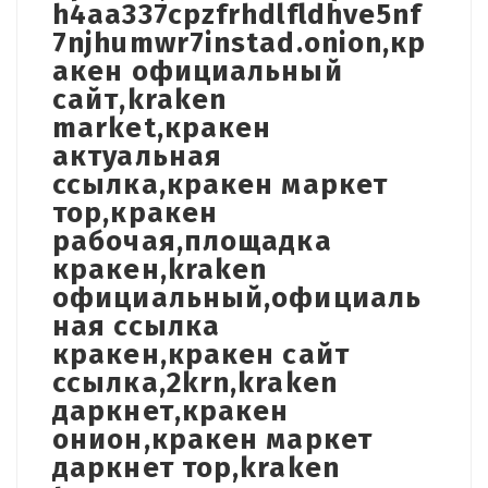
h4aa337cpzfrhdlfldhve5nf
7njhumwr7instad.onion,кр
акен официальный
сайт,kraken
market,кракен
актуальная
ссылка,кракен маркет
тор,кракен
рабочая,площадка
кракен,kraken
официальный,официаль
ная ссылка
кракен,кракен сайт
ссылка,2krn,kraken
даркнет,кракен
онион,кракен маркет
даркнет тор,kraken