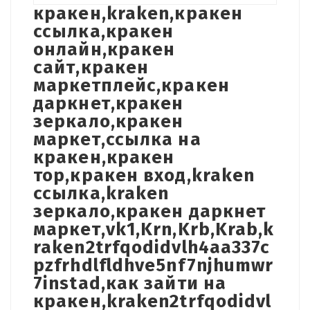
кракен,kraken,кракен
ссылка,кракен
онлайн,кракен
сайт,кракен
маркетплейс,кракен
даркнет,кракен
зеркало,кракен
маркет,ссылка на
кракен,кракен
тор,кракен вход,kraken
ссылка,kraken
зеркало,кракен даркнет
маркет,vk1,Krn,Krb,Krab,k
raken2trfqodidvlh4aa337c
pzfrhdlfldhve5nf7njhumwr
7instad,как зайти на
кракен,kraken2trfqodidvl