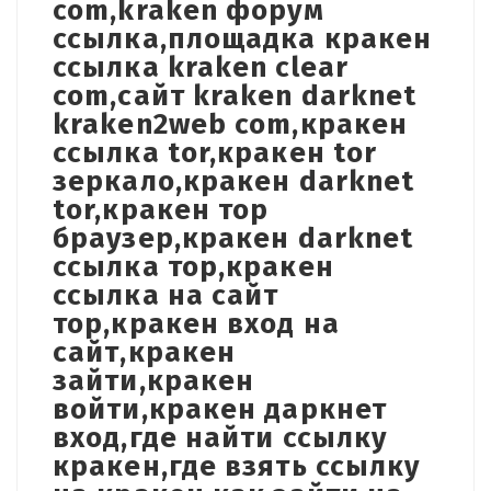
com,kraken форум
ссылка,площадка кракен
ссылка kraken clear
com,сайт kraken darknet
kraken2web com,кракен
ссылка tor,кракен tor
зеркало,кракен darknet
tor,кракен тор
браузер,кракен darknet
ссылка тор,кракен
ссылка на сайт
тор,кракен вход на
сайт,кракен
зайти,кракен
войти,кракен даркнет
вход,где найти ссылку
кракен,где взять ссылку