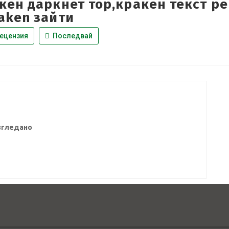
кен даркнет тор,кракен текст р
aken зайти
ецензия
Последвай
згледано