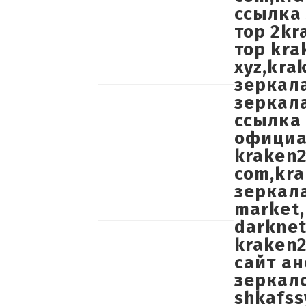
ссылка 
тор 2kr
тор kra
xyz,kra
зеркала
зеркала
ссылка 
официа
kraken2
com,kr
зеркала
market,
darknet
kraken2
сайт ан
зеркало
shkafss