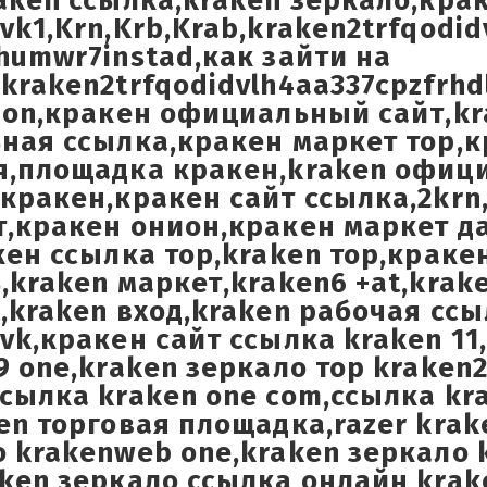
aken ссылка,kraken зеркало,кра
vk1,Krn,Krb,Krab,kraken2trfqodid
humwr7instad,как зайти на
kraken2trfqodidvlh4aa337cpzfrhd
ion,кракен официальный сайт,kr
ьная ссылка,кракен маркет тор,
я,площадка кракен,kraken офи
кракен,кракен сайт ссылка,2krn
,кракен онион,кракен маркет да
кен ссылка тор,kraken тор,краке
,kraken маркет,kraken6 +at,krak
,kraken вход,kraken рабочая ссы
vk,кракен сайт ссылка kraken 11
9 one,kraken зеркало тор krake
сылка kraken one com,ссылка kra
en торговая площадка,razer krak
 krakenweb one,kraken зеркало 
ken зеркало ссылка онлайн krak