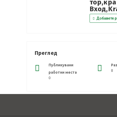
тор,кра
Вход,Kr
Добавете р
Преглед
Публикувани
Ра
8
работни места
0