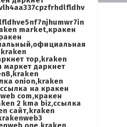
кен даркнет
vlh4aa337cpzfrhdlfldhv
lfldhve5nf7njhumwr7in
aken market,кракен
кракен
циальный,официальная
,kraken
ркнет тор,kraken
н маркет даркнет
en8,kraken
лка onion,kraken
,ссылка на кракен
n2web com,кракен
ken 2 kma biz,ссылка
en сайт,kraken
krakenweb3
enweb one,kraken