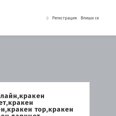
Регистрация
Впиши се
0
нлайн,кракен
ет,кракен
ен,кракен тор,кракен