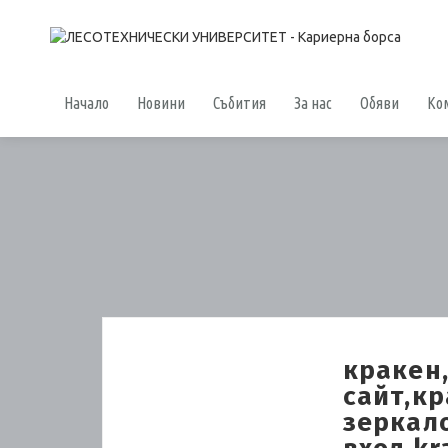
Начало
Новини
Събития
За нас
Обяви
Ко
кракен
сайт,к
зеркало