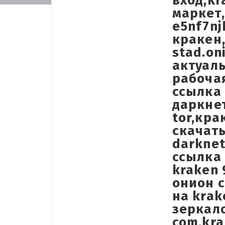
вход,kr
маркет,
e5nf7nj
кракен,
stad.on
актуал
рабоча
ссылка 
даркнет
tor,кра
скачать
darknet
ссылка 
kraken 
онион с
на krak
зеркало
com,kra