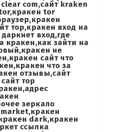
clear com,сайт kraken
or,кракен tor
 браузер,кракен
йт тор,кракен вход на
 даркнет вход,где
а кракен,как зайти на
новый,кракен не
ен,кракен сайт что
акен,кракен что за
акен отзывы,сайт
 сайт тор
ракен,адрес
ракен
бочее зеркало
 market,кракен
кракен dark,кракен
аркет ссылка