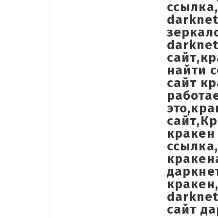
ссылка,
darknet
зеркало
darknet
сайт,кр
найти с
сайт кр
работае
это,кра
сайт,К
кракен 
ссылка,
кракен
даркне
кракен
darknet
сайт да