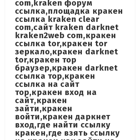
com,kraken форум
ссылка,площадка кракен
ссылка kraken clear
com,сайт kraken darknet
kraken2web com,кракен
ссылка tor,кракен tor
зеркало,кракен darknet
tor,кракен тор
браузер,кракен darknet
ссылка тор,кракен
ссылка на сайт
тор,кракен вход на
сайт,кракен
зайти,кракен
войти,кракен даркнет
вход,где найти ссылку
кракен,где взять ссылку