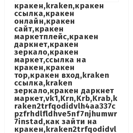
кракен,kraken,кракен
ссылка,кракен
онлайн,кракен
сайт,кракен
маркетплейс,кракен
даркнет,кракен
зеркало,кракен
маркет,ссылка на
кракен,кракен
тор,кракен вход,kraken
ссылка,kraken
зеркало,кракен даркнет
маркет,vk1,Krn,Krb,Krab,k
raken2trfqodidvlh4aa337c
pzfrhdlfldhve5nf7njhumwr
7instad,как зайти на
кракен,kraken2trfqodidvl