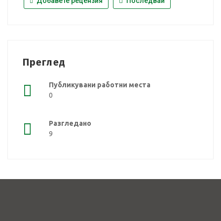
Добавете рецензия
Последвай
Преглед
Публикувани работни места
0
Разгледано
9