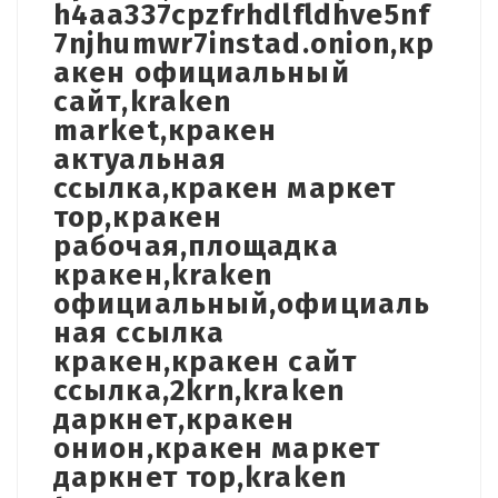
h4aa337cpzfrhdlfldhve5nf
7njhumwr7instad.onion,кр
акен официальный
сайт,kraken
market,кракен
актуальная
ссылка,кракен маркет
тор,кракен
рабочая,площадка
кракен,kraken
официальный,официаль
ная ссылка
кракен,кракен сайт
ссылка,2krn,kraken
даркнет,кракен
онион,кракен маркет
даркнет тор,kraken