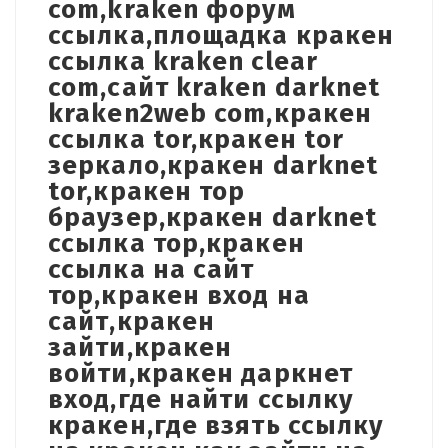
com,kraken форум
ссылка,площадка кракен
ссылка kraken clear
com,сайт kraken darknet
kraken2web com,кракен
ссылка tor,кракен tor
зеркало,кракен darknet
tor,кракен тор
браузер,кракен darknet
ссылка тор,кракен
ссылка на сайт
тор,кракен вход на
сайт,кракен
зайти,кракен
войти,кракен даркнет
вход,где найти ссылку
кракен,где взять ссылку