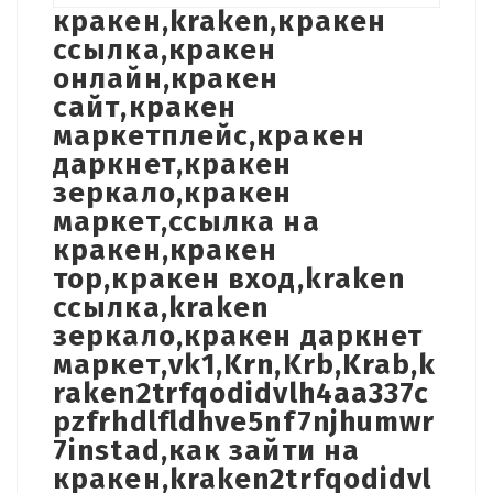
кракен,kraken,кракен
ссылка,кракен
онлайн,кракен
сайт,кракен
маркетплейс,кракен
даркнет,кракен
зеркало,кракен
маркет,ссылка на
кракен,кракен
тор,кракен вход,kraken
ссылка,kraken
зеркало,кракен даркнет
маркет,vk1,Krn,Krb,Krab,k
raken2trfqodidvlh4aa337c
pzfrhdlfldhve5nf7njhumwr
7instad,как зайти на
кракен,kraken2trfqodidvl