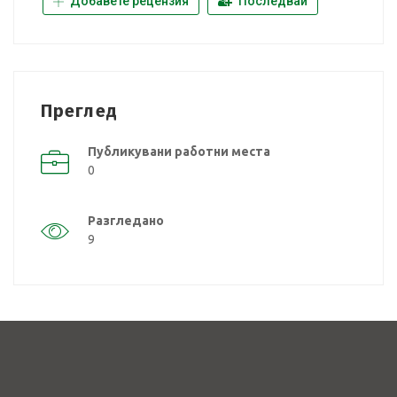
Добавете рецензия
Последвай
Преглед
Публикувани работни места
0
Разгледано
9