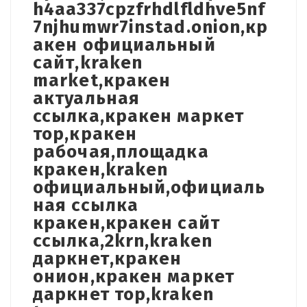
h4aa337cpzfrhdlfldhve5nf
7njhumwr7instad.onion,кр
акен официальный
сайт,kraken
market,кракен
актуальная
ссылка,кракен маркет
тор,кракен
рабочая,площадка
кракен,kraken
официальный,официаль
ная ссылка
кракен,кракен сайт
ссылка,2krn,kraken
даркнет,кракен
онион,кракен маркет
даркнет тор,kraken