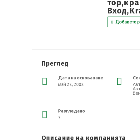
тор,кра
Вход,Kr
Добавете р
Преглед
Дата на основаване
Се
май 22, 2002
Ав
Авт
Бе
Разгледано
7
Описание на компанията