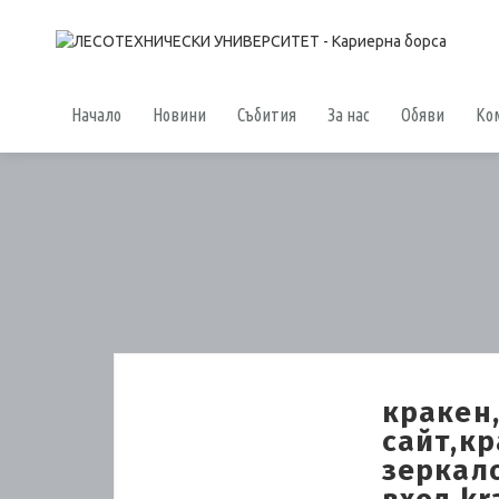
Начало
Новини
Събития
За нас
Обяви
Ко
кракен
сайт,к
зеркало