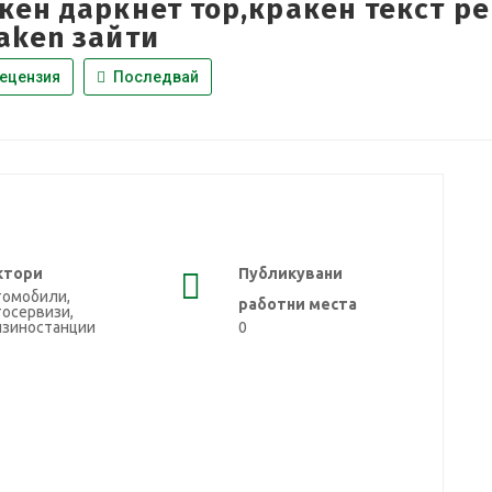
кен даркнет тор,кракен текст р
aken зайти
ецензия
Последвай
ктори
Публикувани
томобили,
работни места
осервизи,
нзиностанции
0