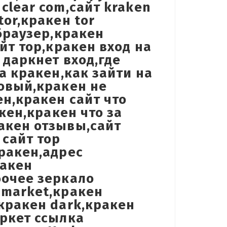
clear com,сайт kraken
or,кракен tor
 браузер,кракен
йт тор,кракен вход на
 даркнет вход,где
а кракен,как зайти на
новый,кракен не
ен,кракен сайт что
акен,кракен что за
акен отзывы,сайт
 сайт тор
ракен,адрес
ракен
бочее зеркало
 market,кракен
кракен dark,кракен
аркет ссылка