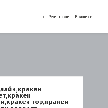
Регистрация
Впиши се
0
нлайн,кракен
ет,кракен
ен,кракен тор,кракен