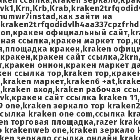
aken ссылка,kraken зеркало,кра
vk1,Krn,Krb,Krab,kraken2trfqodid
humwr7instad,как зайти на
kraken2trfqodidvlh4aa337cpzfrhd
ion,кракен официальный сайт,kr
ьная ссылка,кракен маркет тор,
я,площадка кракен,kraken офи
кракен,кракен сайт ссылка,2krn
,кракен онион,кракен маркет да
кен ссылка тор,kraken тор,краке
,kraken маркет,kraken6 +at,krak
,kraken вход,kraken рабочая ссы
vk,кракен сайт ссылка kraken 11
9 one,kraken зеркало тор krake
сылка kraken one com,ссылка kra
en торговая площадка,razer krak
 krakenweb one,kraken зеркало 
ken зеркало ссылка онлайн krak