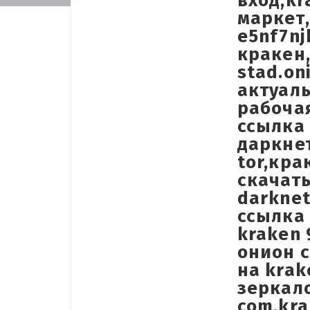
вход,kr
маркет,
e5nf7nj
кракен,
stad.on
актуал
рабоча
ссылка 
даркнет
tor,кра
скачать
darknet
ссылка 
kraken 
онион с
на krak
зеркало
com,kra