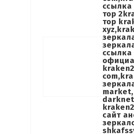
ссылка 
тор 2kr
тор kra
xyz,kra
зеркала
зеркала
ссылка 
официа
kraken2
com,kr
зеркала
market,
darknet
kraken2
сайт ан
зеркало
shkafss