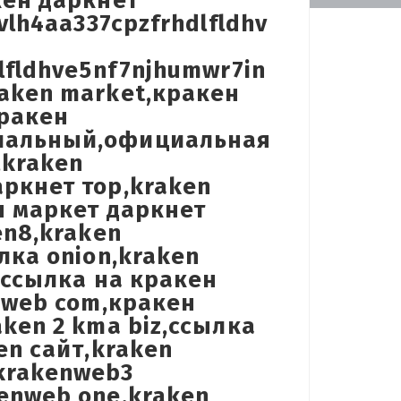
кен даркнет
vlh4aa337cpzfrhdlfldhv
lfldhve5nf7njhumwr7in
aken market,кракен
кракен
циальный,официальная
,kraken
ркнет тор,kraken
н маркет даркнет
en8,kraken
лка onion,kraken
,ссылка на кракен
n2web com,кракен
ken 2 kma biz,ссылка
en сайт,kraken
krakenweb3
enweb one,kraken