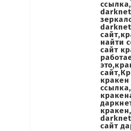
ссылка,
darknet
зеркало
darknet
сайт,кр
найти с
сайт кр
работае
это,кра
сайт,К
кракен 
ссылка,
кракен
даркне
кракен
darknet
сайт да