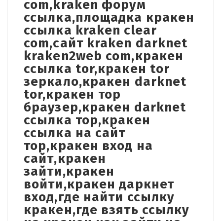
com,kraken форум
ссылка,площадка кракен
ссылка kraken clear
com,сайт kraken darknet
kraken2web com,кракен
ссылка tor,кракен tor
зеркало,кракен darknet
tor,кракен тор
браузер,кракен darknet
ссылка тор,кракен
ссылка на сайт
тор,кракен вход на
сайт,кракен
зайти,кракен
войти,кракен даркнет
вход,где найти ссылку
кракен,где взять ссылку