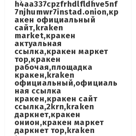
h4aa337cpzfrhdlfldhve5nf
7njhumwr7instad.onion,кр
акен официальный
сайт,kraken
market,кракен
актуальная
ссылка,кракен маркет
тор,кракен
рабочая,площадка
кракен,kraken
официальный,официаль
ная ссылка
кракен,кракен сайт
ссылка,2krn,kraken
даркнет,кракен
онион,кракен маркет
даркнет тор,kraken