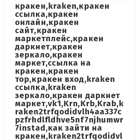
кракен,kraken,кракен
ссылка,кракен
онлайн,кракен
сайт,кракен
маркетплейс,кракен
даркнет,кракен
зеркало,кракен
маркет,ссылка на
кракен,кракен
тор,кракен вход,kraken
ссылка,kraken
зеркало,кракен даркнет
маркет,vk1,Krn,Krb,Krab,k
raken2trfqodidvlh4aa337c
pzfrhdlfldhve5nf7njhumwr
7instad,как зайти на
кракен,kraken2trfqodidvl