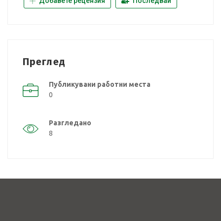
Добавете рецензия
Последвай
Преглед
Публикувани работни места
0
Разгледано
8