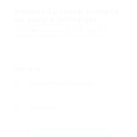
ремонт бытовой техники
на дому в люберцах
Добавете рецензия
Последвай
Преглед
Публикувани работни места
0
Разгледано
6
Изпрати съобщение