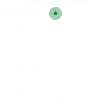
Форма за контакти
Потребителско име:
Имейл адрес:
Телефонен номер:
Съобщение:
Презареди