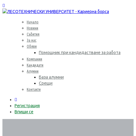
Начало
Новини
Събития
За нас
Обяви
Помощник при кандидастване за работа
Компании
Кандидати
Алумни
База алумни
Срещи
Контакти
0
Регистрация
Впиши се