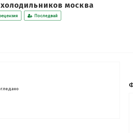
 холодильников москва
рецензия
Последвай
Ф
згледано