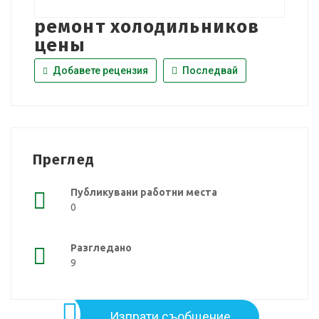
ремонт холодильников
цены
Добавете рецензия
Последвай
Преглед
Публикувани работни места
0
Разгледано
9
Изпрати съобщение