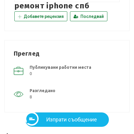
ремонт iphone спб
Добавете рецензия
Последвай
Преглед
Публикувани работни места
0
Разгледано
8
Изпрати съобщение