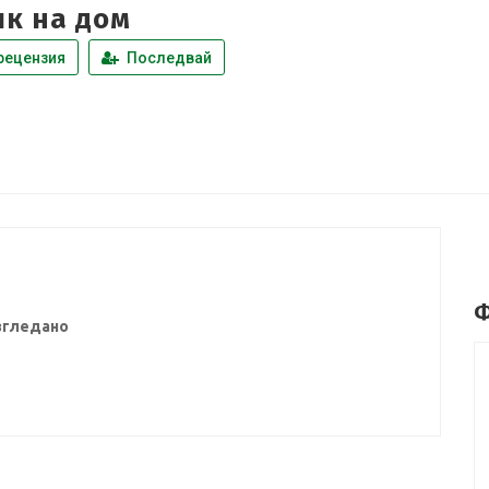
ик на дом
рецензия
Последвай
Ф
згледано