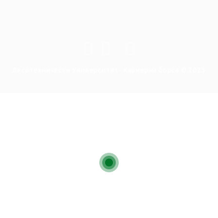
Лесотехнически Университет- Кариерна борса © 2023
За кандидатстване за тази работа е необходимо влизане като
„Кандидат“.
Щракнете тук, за да
Излез от профила си
И опитайте
отново
ВЛЕЗТЕ ВЪВ ВАШИЯ АКАУНТ
Enter Username or Email Address:
Парола: