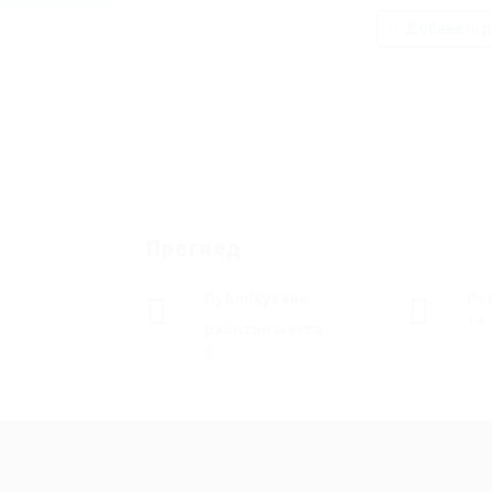
Добавете р
Преглед
Публикувани
Ра
14
работни места
0