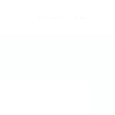
Регистрация
Впиши се
0