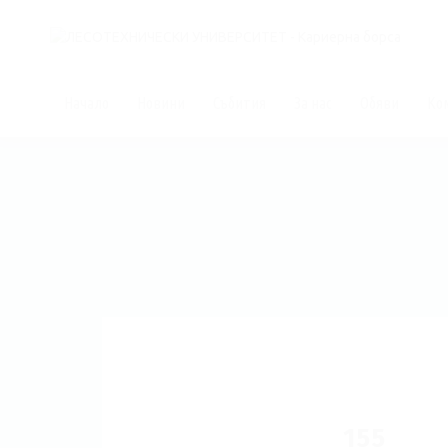
Начало
Новини
Събития
За нас
Обяви
Ко
155