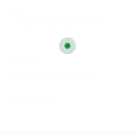
26
Добавете рецензия
Последвай
Преглед
Публикувани работни места
0
Разгледано
6