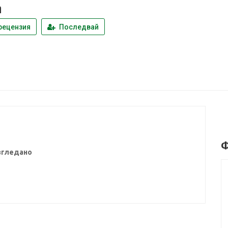
n
рецензия
Последвай
Ф
згледано