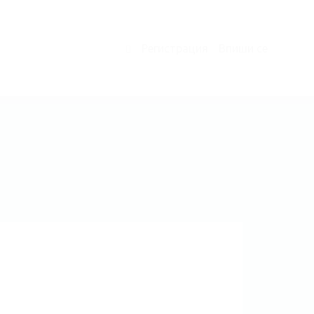
Регистрация
Впиши се
0