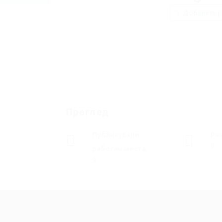
Добавете р
Преглед
Публикувани
Ра
9
работни места
0