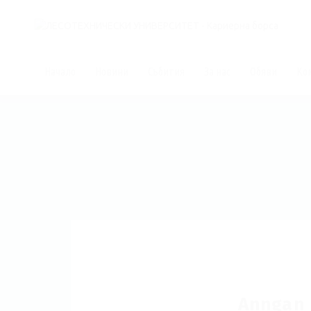
Начало
Новини
Събития
За нас
Обяви
Ко
Anngan