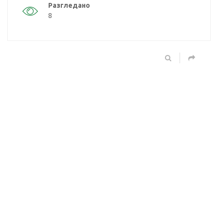
Разгледано
8