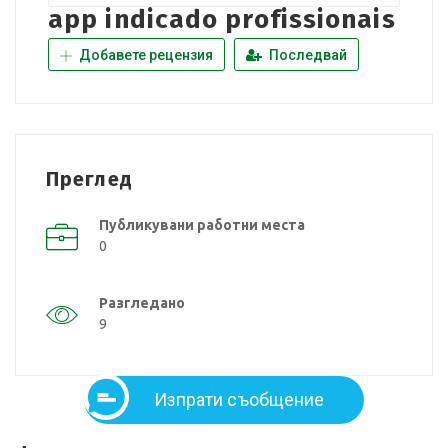
app indicado profissionais
Добавете рецензия
Последвай
Преглед
Публикувани работни места
0
Разгледано
9
Изпрати съобщение