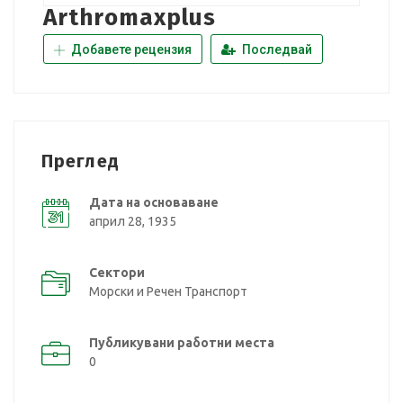
Arthromaxplus
Добавете рецензия
Последвай
Преглед
Дата на основаване
април 28, 1935
Сектори
Морски и Речен Транспорт
Публикувани работни места
0