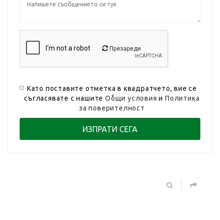
Презареди
Като поставите отметка в квадратчето, вие се
съгласявате с нашите
Общи условия
и
Политика
за поверителност