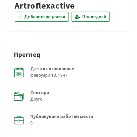
Artroflexactive
Добавете рецензия
Последвай
Преглед
Дата на основаване
февруари 18, 1947
Сектори
Друго
Публикувани работни места
0