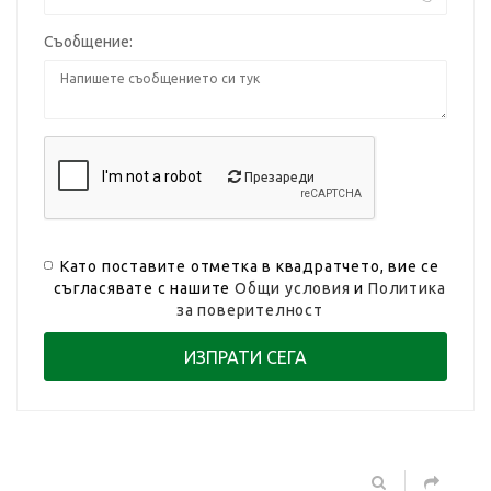
Съобщение:
Презареди
Като поставите отметка в квадратчето, вие се
съгласявате с нашите
Общи условия
и
Политика
за поверителност