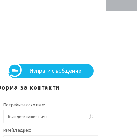
Изпрати съобщение
орма за контакти
Потребителско име:
Имейл адрес: