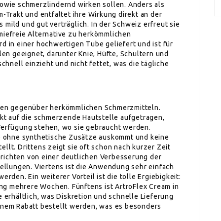
wie schmerzlindernd wirken sollen. Anders als
rakt und entfaltet ihre Wirkung direkt an der
 mild und gut verträglich. In der Schweiz erfreut sie
emiefreie Alternative zu herkömmlichen
rd in einer hochwertigen Tube geliefert und ist für
n geeignet, darunter Knie, Hüfte, Schultern und
schnell einzieht und nicht fettet, was die tägliche
eilen gegenüber herkömmlichen Schmerzmitteln.
rekt auf die schmerzende Hautstelle aufgetragen,
 Verfügung stehen, wo sie gebraucht werden.
sie ohne synthetische Zusätze auskommt und keine
llt. Drittens zeigt sie oft schon nach kurzer Zeit
richten von einer deutlichen Verbesserung der
llungen. Viertens ist die Anwendung sehr einfach
erden. Ein weiterer Vorteil ist die tolle Ergiebigkeit:
ng mehrere Wochen. Fünftens ist ArtroFlex Cream in
e erhältlich, was Diskretion und schnelle Lieferung
einem Rabatt bestellt werden, was es besonders