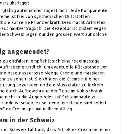
merz überlagert.
sorgfältig aufeinander abgestimmt. Jede Komponente
reme ist frei von synthetischen Duftstoffen,
 sie auf reine Pflanzenkraft. Dies macht ArtroFlex
aut hautverträglich. Die Rezeptur ist zudem vegan
 der Schweiz legen Kunden grossen Wert auf solche
htig angewendet?
 zu entfalten, empfiehlt sich eine regelmässige
m Auftragen gründlich, um eventuelle Rückstände von
eine haselnussgrosse Menge Creme und massieren
mehr zu sehen ist. Sie können die Creme mit einer
blutung anzuregen und die Muskulatur zu lockern.
ung durch Aufbewahrung der Tube im Kühlschrank
me nicht in die Augen oder auf Schleimhäute zu
 Hände waschen, es sei denn, die Hände sind selbst
oFlex Cream optimal in Ihren Alltag.
am in der Schweiz
er Schweiz fällt auf, dass ArtroFlex Cream bei einer