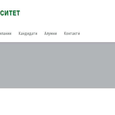
мпании
Кандидати
Алумни
Контакти