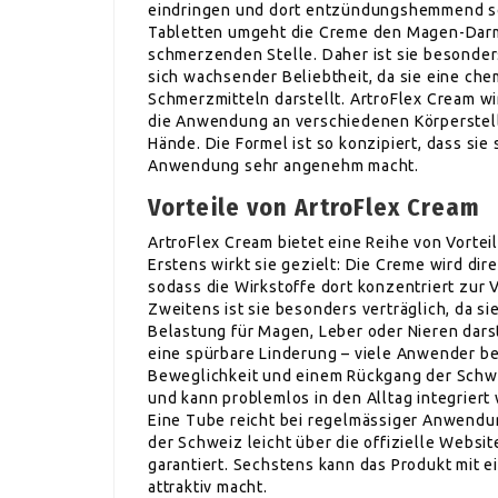
eindringen und dort entzündungshemmend so
Tabletten umgeht die Creme den Magen-Darm-T
schmerzenden Stelle. Daher ist sie besonders
sich wachsender Beliebtheit, da sie eine ch
Schmerzmitteln darstellt. ArtroFlex Cream wi
die Anwendung an verschiedenen Körperstelle
Hände. Die Formel ist so konzipiert, dass sie 
Anwendung sehr angenehm macht.
Vorteile von ArtroFlex Cream
ArtroFlex Cream bietet eine Reihe von Vort
Erstens wirkt sie gezielt: Die Creme wird di
sodass die Wirkstoffe dort konzentriert zur
Zweitens ist sie besonders verträglich, da 
Belastung für Magen, Leber oder Nieren darste
eine spürbare Linderung – viele Anwender be
Beweglichkeit und einem Rückgang der Schwe
und kann problemlos in den Alltag integriert w
Eine Tube reicht bei regelmässiger Anwendu
der Schweiz leicht über die offizielle Websit
garantiert. Sechstens kann das Produkt mit 
attraktiv macht.