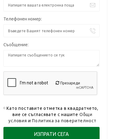
Телефонен номер:
Съобщение:
Презареди
Като поставите отметка в квадратчето,
вие се съгласявате с нашите
Общи
условия
и
Политика за поверителност