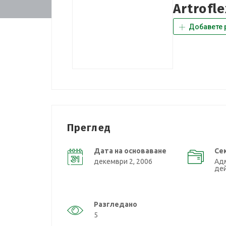
Artrofl
Добавете 
Преглед
Дата на основаване
Се
декември 2, 2006
Ад
де
Разгледано
5