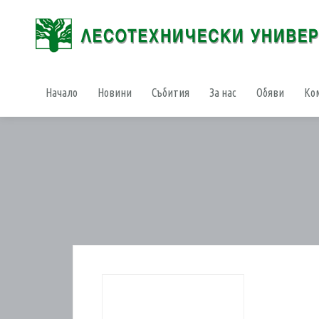
Начало
Новини
Събития
За нас
Обяви
Ко