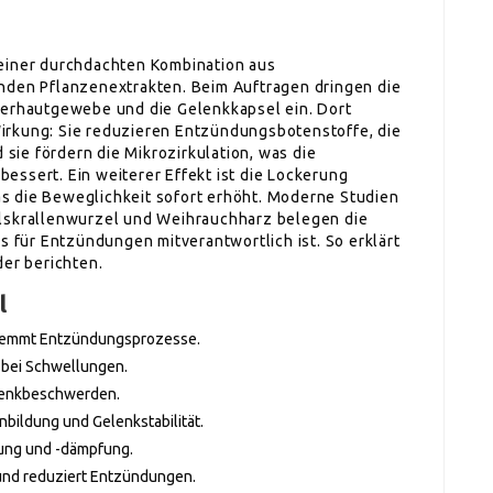
 einer durchdachten Kombination aus
en Pflanzenextrakten. Beim Auftragen dringen die
terhautgewebe und die Gelenkkapsel ein. Dort
irkung: Sie reduzieren Entzündungsbotenstoffe, die
ie fördern die Mikrozirkulation, was die
essert. Ein weiterer Effekt ist die Lockerung
s die Beweglichkeit sofort erhöht. Moderne Studien
elskrallenwurzel und Weihrauchharz belegen die
für Entzündungen mitverantwortlich ist. So erklärt
der berichten.
l
d hemmt Entzündungsprozesse.
t bei Schwellungen.
elenkbeschwerden.
nbildung und Gelenkstabilität.
rung und -dämpfung.
 und reduziert Entzündungen.