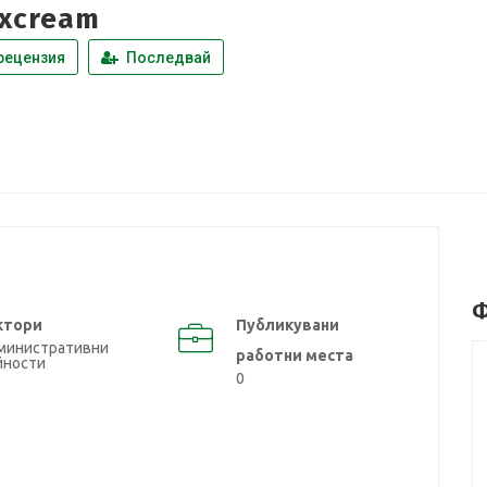
excream
рецензия
Последвай
Ф
ктори
Публикувани
министративни
работни места
йности
0