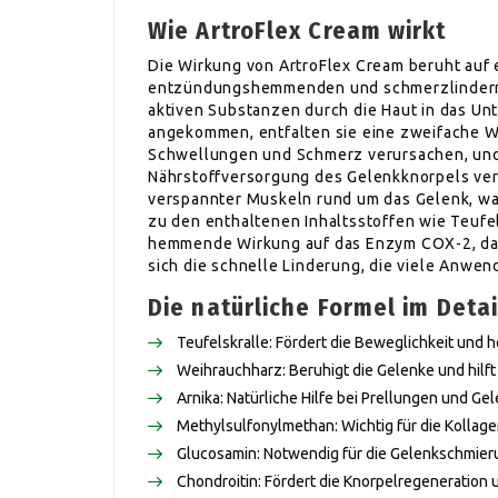
Wie ArtroFlex Cream wirkt
Die Wirkung von ArtroFlex Cream beruht auf
entzündungshemmenden und schmerzlindernd
aktiven Substanzen durch die Haut in das Un
angekommen, entfalten sie eine zweifache W
Schwellungen und Schmerz verursachen, und s
Nährstoffversorgung des Gelenkknorpels verb
verspannter Muskeln rund um das Gelenk, wa
zu den enthaltenen Inhaltsstoffen wie Teuf
hemmende Wirkung auf das Enzym COX-2, das 
sich die schnelle Linderung, die viele Anwen
Die natürliche Formel im Detai
Teufelskralle: Fördert die Beweglichkeit un
Weihrauchharz: Beruhigt die Gelenke und hilf
Arnika: Natürliche Hilfe bei Prellungen und G
Methylsulfonylmethan: Wichtig für die Kollage
Glucosamin: Notwendig für die Gelenkschmie
Chondroitin: Fördert die Knorpelregeneration