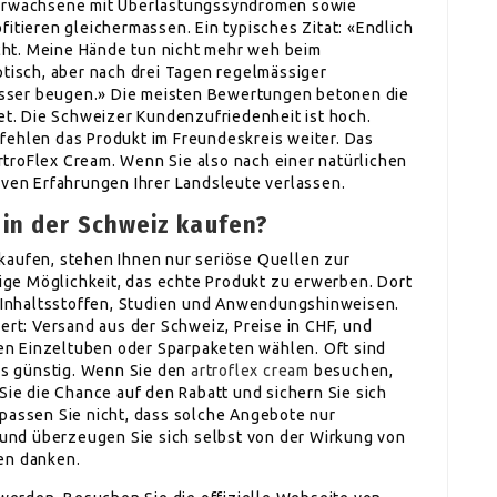
 Erwachsene mit Überlastungssyndromen sowie
fitieren gleichermassen. Ein typisches Zitat: «Endlich
richt. Meine Hände tun nicht mehr weh beim
ptisch, aber nach drei Tagen regelmässiger
sser beugen.» Die meisten Bewertungen betonen die
tet. Die Schweizer Kundenzufriedenheit ist hoch.
fehlen das Produkt im Freundeskreis weiter. Das
 ArtroFlex Cream. Wenn Sie also nach einer natürlichen
iven Erfahrungen Ihrer Landsleute verlassen.
in der Schweiz kaufen?
kaufen, stehen Ihnen nur seriöse Quellen zur
nzige Möglichkeit, das echte Produkt zu erwerben. Dort
zu Inhaltsstoffen, Studien und Anwendungshinweisen.
ert: Versand aus der Schweiz, Preise in CHF, und
n Einzeltuben oder Sparpaketen wählen. Oft sind
s günstig. Wenn Sie den
artroflex cream
besuchen,
Sie die Chance auf den Rabatt und sichern Sie sich
rpassen Sie nicht, dass solche Angebote nur
t und überzeugen Sie sich selbst von der Wirkung von
en danken.