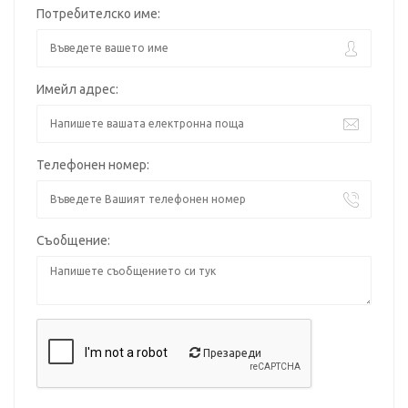
Потребителско име:
Имейл адрес:
Телефонен номер:
Съобщение:
Презареди