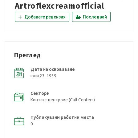
Artroflexcreamofficial
Добавете рецензия
Последвай
Преглед
Дата на основаване
юни 23, 1939
Сектори
Контакт центрове (Call Centers)
Публикувани работни места
0