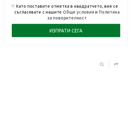
Като поставите отметка в квадратчето, вие се
съгласявате с нашите
Общи условия
и
Политика
за поверителност