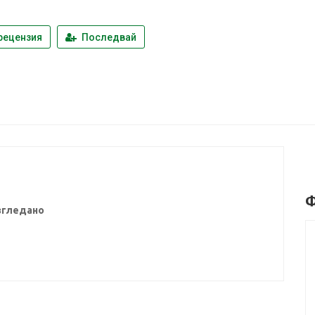
рецензия
Последвай
Ф
згледано