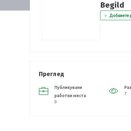
Begild
Добавете 
Преглед
Публикувани
Ра
7
работни места
0