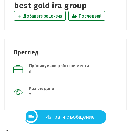
best gold ira group
Добавете рецензия
Последвай
Преглед
Публикувани работни места
0
Разгледано
7
Изпрати съобщение