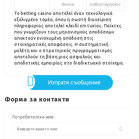
device
καθυστερήσεις
Το betting casino αποτελεί έναν τεχνολογικά
εξελιγμένο τομέα, όπου η σωστή διαχείριση
πληροφορίας αποτελεί κλειδί επιτυχίας. Παίκτες
που γνωρίζουν τους μηχανισμούς αποδόσεων
αποκτούν ενισχυμένη απόδοση στις
στοιχηματικές αποφάσεις. Η συστηματική
μελέτη και ο στρατηγικός προγραμματισμός
αποτελούν τη βάση μιας ασφαλούς και
αποδοτικής εμπειρίας στο διαδικτυακό στοίχημα.
Изпрати съобщение
Форма за контакти
Потребителско име: