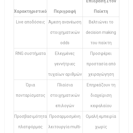
Επίδραση Στον
Χαρακτηριστικό
Περιγραφή
Παίκτη
Live αποδόσεις
Άμεση ανανέωση
Βελτιώνει το
στοιχηματικών
decision making
odds
του παίκτη
RNG συστήματα
Ελεγμένες
Προσφέρει
γεννήτριες
προστασία από
τυχαίων αριθμών
χειραγώγηση
Όρια
Πλαίσια
Επηρεάζουν τη
πονταρίσματος
στοιχηματικών
διαχείριση
επιλογών
κεφαλαίου
Προσβασιμότητα
Προσαρμοσμένη
Ομαλή εμπειρία
πλατφόρμας
λειτουργία multi-
χωρίς