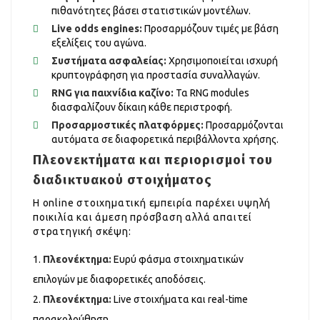
πιθανότητες βάσει στατιστικών μοντέλων.
Live odds engines:
Προσαρμόζουν τιμές με βάση
εξελίξεις του αγώνα.
Συστήματα ασφαλείας:
Χρησιμοποιείται ισχυρή
κρυπτογράφηση για προστασία συναλλαγών.
RNG για παιχνίδια καζίνο:
Τα RNG modules
διασφαλίζουν δίκαιη κάθε περιστροφή.
Προσαρμοστικές πλατφόρμες:
Προσαρμόζονται
αυτόματα σε διαφορετικά περιβάλλοντα χρήσης.
Πλεονεκτήματα και περιορισμοί του
διαδικτυακού στοιχήματος
Η online στοιχηματική εμπειρία παρέχει υψηλή
ποικιλία και άμεση πρόσβαση αλλά απαιτεί
στρατηγική σκέψη:
Πλεονέκτημα:
Ευρύ φάσμα στοιχηματικών
επιλογών με διαφορετικές αποδόσεις.
Πλεονέκτημα:
Live στοιχήματα και real-time
παρακολούθηση.