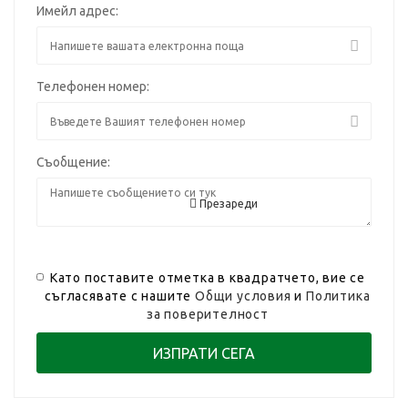
Имейл адрес:
Телефонен номер:
Съобщение:
Презареди
Като поставите отметка в квадратчето, вие се
съгласявате с нашите
Общи условия
и
Политика
за поверителност