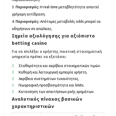
Περιορισμός:
Η real-time μεταβλητότητα απαιτεί
γρήγορη αντίδραση.
Περιορισμός:
Απότομες μεταβολές odds μπορεί να
οδηγήσουν σε απώλειες.
Σημεία αξιολόγησης για αξιόπιστο
betting casino
Για να επιλέξει ο χρήστης ποιοτική στοιχηματική
υπηρεσία πρέπει να εξετάσει:
Σταθερότητα και ακρίβεια στοιχηματικών τιμών.
Καθαρή και λειτουργική εμπειρία χρήστη.
Ακρίβεια συστημάτων τυχαιότητας.
Γεωγραφική προσβασιμότητα και limits.
Κατανόηση των απαιτήσεων ροής χρημάτων.
Αναλυτικός πίνακας βασικών
χαρακτηριστικών