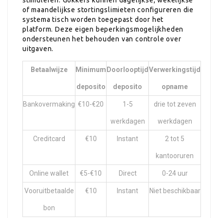
of maandelijkse stortingslimieten configureren die
systema tisch worden toegepast door het
platform. Deze eigen beperkingsmogelijkheden
ondersteunen het behouden van controle over
uitgaven.
Betaalwijze
Minimum
Doorlooptijd
Verwerkingstijd
deposito
deposito
opname
Bankovermaking
€10-€20
1-5
drie tot zeven
werkdagen
werkdagen
Creditcard
€10
Instant
2 tot 5
kantooruren
Online wallet
€5-€10
Direct
0-24 uur
Vooruitbetaalde
€10
Instant
Niet beschikbaar
bon