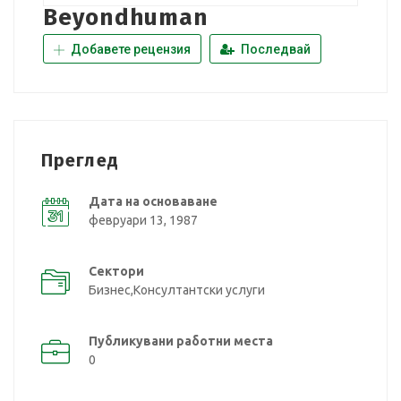
Beyondhuman
Добавете рецензия
Последвай
Преглед
Дата на основаване
февруари 13, 1987
Сектори
Бизнес,Консултантски услуги
Публикувани работни места
0