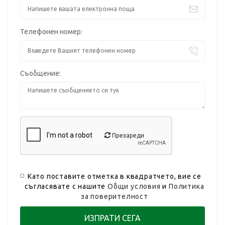
Телефонен номер:
Съобщение:
Презареди
Като поставите отметка в квадратчето, вие се
съгласявате с нашите
Общи условия
и
Политика
за поверителност