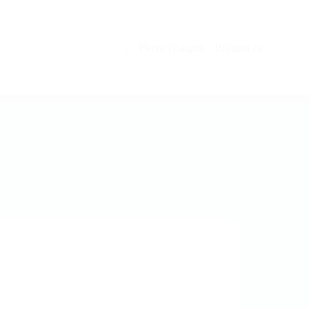
Регистрация
Впиши се
0