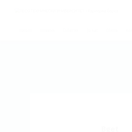
Начало
Новини
Събития
За нас
Обяви
Ко
Bget