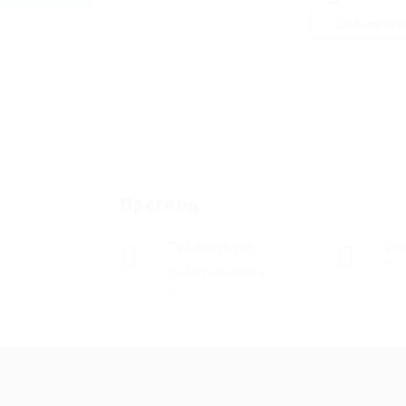
Добавете р
Преглед
Публикувани
Ра
7
работни места
0