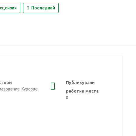
ецензия
Последвай
ктори
Публикувани
азование, Курсове
работни места
0