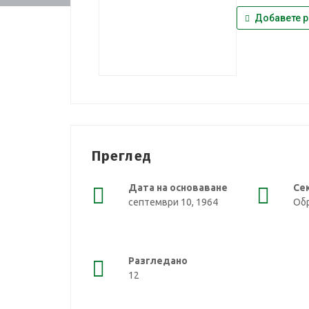
Добавете р
Преглед
Дата на основаване
Се
септември 10, 1964
Обр
Разгледано
12