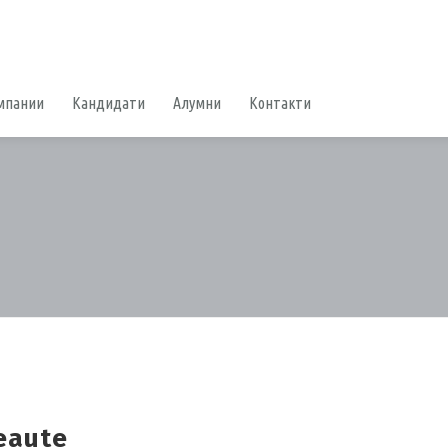
мпании
Кандидати
Алумни
Контакти
eaute