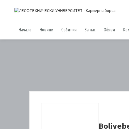
Начало
Новини
Събития
За нас
Обяви
Ко
Boliveb