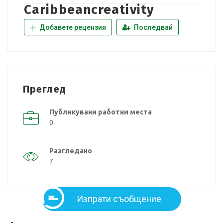
Caribbeancreativity
Добавете рецензия
Последвай
Преглед
Публикувани работни места
0
Разгледано
7
Изпрати съобщение