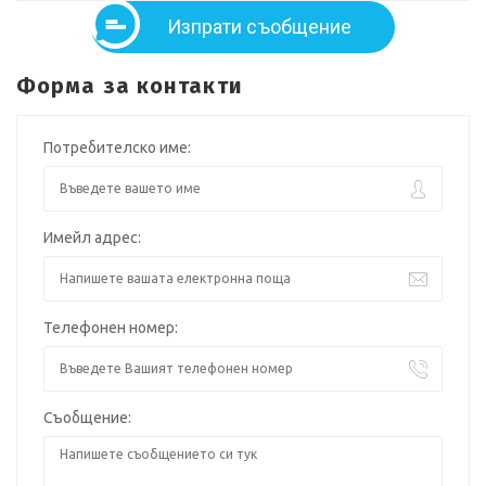
Изпрати съобщение
Форма за контакти
Потребителско име:
Имейл адрес:
Телефонен номер:
Съобщение: