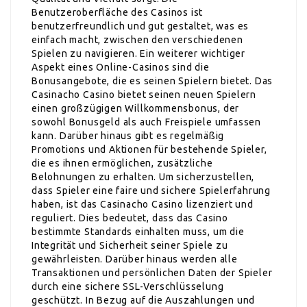
Benutzeroberfläche des Casinos ist
benutzerfreundlich und gut gestaltet, was es
einfach macht, zwischen den verschiedenen
Spielen zu navigieren. Ein weiterer wichtiger
Aspekt eines Online-Casinos sind die
Bonusangebote, die es seinen Spielern bietet. Das
Casinacho Casino bietet seinen neuen Spielern
einen großzügigen Willkommensbonus, der
sowohl Bonusgeld als auch Freispiele umfassen
kann. Darüber hinaus gibt es regelmäßig
Promotions und Aktionen für bestehende Spieler,
die es ihnen ermöglichen, zusätzliche
Belohnungen zu erhalten. Um sicherzustellen,
dass Spieler eine faire und sichere Spielerfahrung
haben, ist das Casinacho Casino lizenziert und
reguliert. Dies bedeutet, dass das Casino
bestimmte Standards einhalten muss, um die
Integrität und Sicherheit seiner Spiele zu
gewährleisten. Darüber hinaus werden alle
Transaktionen und persönlichen Daten der Spieler
durch eine sichere SSL-Verschlüsselung
geschützt. In Bezug auf die Auszahlungen und