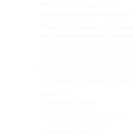
Описание на компанията
Mobiele Casino Platformen – Grondige A
Mobiele Casino Platfor
van Hedendaagse Mobie
Als specialist in online speltechnologie lich
en welke architectuuronderdelen bepalend z
Platforms zoals
http://1casino.com.nl/
laten 
ontwikkeld tot volwaardige alternatieven vo
Statistische rapporten binnen de Europese i
van alle casinospelers tegenwoordig via een 
stabiel geoptimaliseerd mobiel ecosysteem b
Overzicht
Definitie van Casino Mobil
Mobiele Casinotechniek
Sterktes en Zwaktes van Mobiele Platforms
Mobiele Casino Evaluatiepunten
Overzichtstabel Mobiel Casino