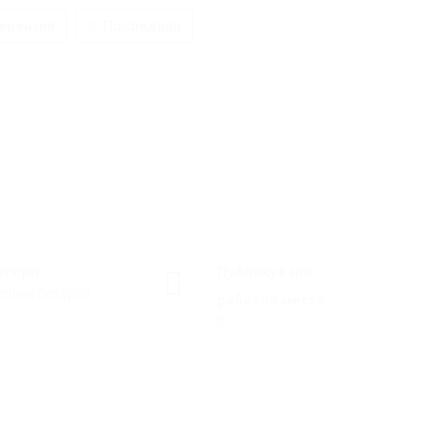
ецензия
Последвай
ктори
Публикувани
вешки ресурси
работни места
0