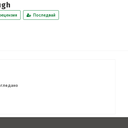
ugh
рецензия
Последвай
згледано