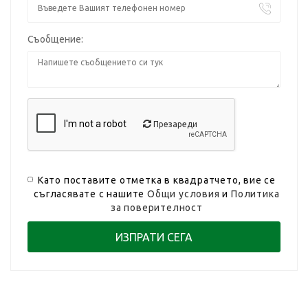
Съобщение:
Презареди
Като поставите отметка в квадратчето, вие се
съгласявате с нашите
Общи условия
и
Политика
за поверителност