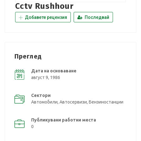
Cctv Rushhour
Добавете рецензия
Последвай
Преглед
Дата на основаване
август 9, 1986
Сектори
Автомобили, Автосервизи, Бензиностанции
Публикувани работни места
0