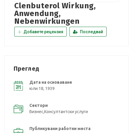
Clenbuterol Wirkung,
Anwendung,
Nebenwirkungen
Добавете рецензия
Последвай
Преглед
Дата на основаване
юли 18, 1939
Сектори
Бизнес,Консултантски услуги
Публикувани работни места