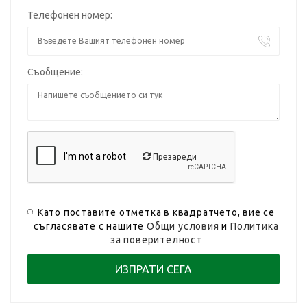
Телефонен номер:
Съобщение:
Презареди
Като поставите отметка в квадратчето, вие се
съгласявате с нашите
Общи условия
и
Политика
за поверителност