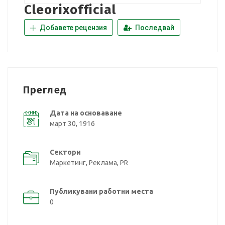
Cleorixofficial
Добавете рецензия
Последвай
Преглед
Дата на основаване
март 30, 1916
Сектори
Маркетинг, Реклама, PR
Публикувани работни места
0