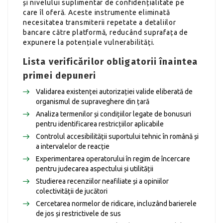
și nivelului suplimentar de confidențialitate pe
care îl oferă. Aceste instrumente eliminată
necesitatea transmiterii repetate a detaliilor
bancare către platformă, reducând suprafața de
expunere la potențiale vulnerabilități.
Lista verificărilor obligatorii înaintea
primei depuneri
Validarea existenței autorizației valide eliberată de
organismul de supraveghere din țară
Analiza termenilor și condițiilor legate de bonusuri
pentru identificarea restricțiilor aplicabile
Controlul accesibilității suportului tehnic în română și
a intervalelor de reacție
Experimentarea operatorului în regim de încercare
pentru judecarea aspectului și utilității
Studierea recenziilor neafiliate și a opiniilor
colectivității de jucători
Cercetarea normelor de ridicare, incluzând barierele
de jos și restrictivele de sus