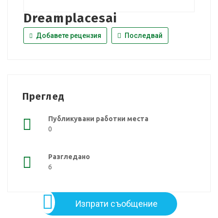
Dreamplacesai
Добавете рецензия
Последвай
Преглед
Публикувани работни места
0
Разгледано
6
Изпрати съобщение