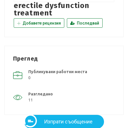
erectile dysfunction
treatment
Добавете рецензия
Последвай
Преглед
Публикувани работни места
0
Разгледано
11
Изпрати съобщение