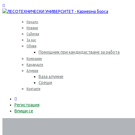
Начало
Новини
Събития
За нас
Обяви
Помощник при кандидастване за работа
Компании
Кандидати
Алумни
База алумни
Срещи
Контакти
0
Регистрация
Впиши се