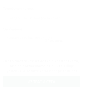
Телефонен номер:
Съобщение:
Презареди
le_in_Deutschland_sterreich_der_Schweiz
Като поставите отметка в квадратчето,
вие се съгласявате с нашите
Общи
условия
и
Политика за поверителност