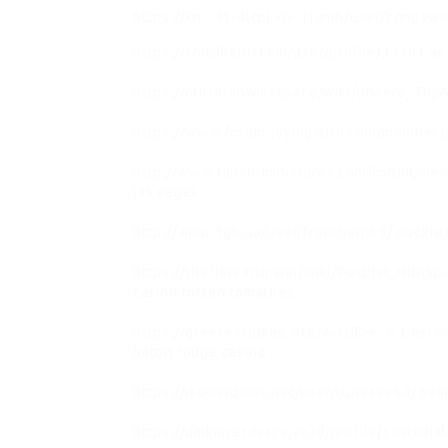
https://xn--41-4lcpj.xn--j1amh/user/congaw
https://shitdhebli.com/user/profile/33381
ac
https://nutritionwiki.space/wiki/Unsere_To
https://www.forum-joyingauto.com/member.
http://www.taban-miniatures.com/forum/me
las vegas
http://amur.1gb.ua/user/frontharp65/
pockie 
https://theflatearth.win/wiki/Post:Ist_Hit
casino rotten tomatoes
https://greecestudies.site/wiki/Die_8_bes
baton rouge casino
https://isowindows.net/user/tunesea84/
semi
https://umkmcerdaspajak.id/profile/costwha