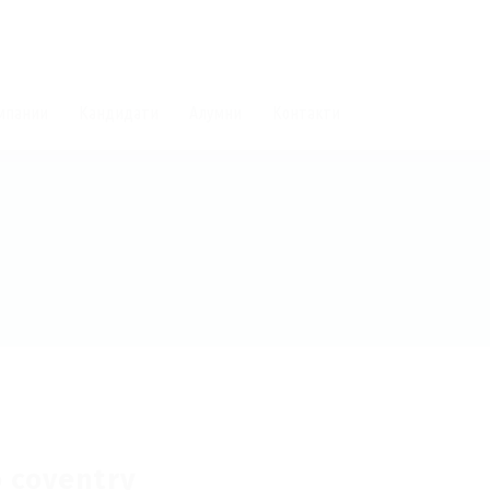
мпании
Кандидати
Алумни
Контакти
o coventry